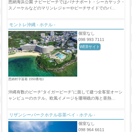
恩納海浜公園 ナビービーチではバナナボート・シーカヤック・
スノーケルなどのマリンレジャーやビーチサイドでのバ…
モントレ沖縄 - ホテル -
個室なし
098 993 7111
WEBサイト
恩納村字冨着 1550番地1
沖縄有数のビーチ“タイガービーチ”に面して建つ全客室オーシ
ャンビューのホテル。欧風イメージを珊瑚礁の海と亜熱…
リザンシーパークホテル谷茶ベイ - ホテル -
個室なし
098 964 6611