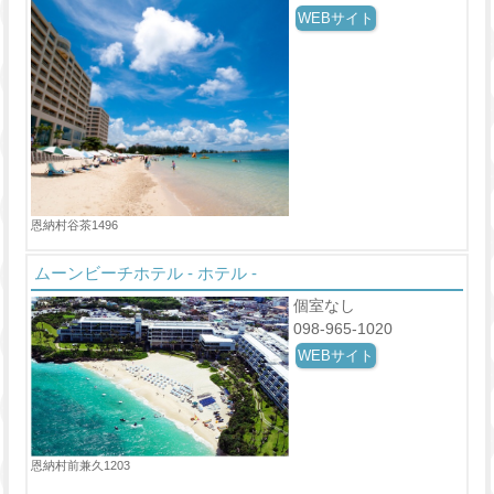
WEBサイト
恩納村谷茶1496
ムーンビーチホテル - ホテル -
８００ｍもの白砂が続くビーチに面したリゾートホテルで、多
彩な味わいのレストランやスパ・エステも行える…
個室なし
098-965-1020
WEBサイト
恩納村前兼久1203