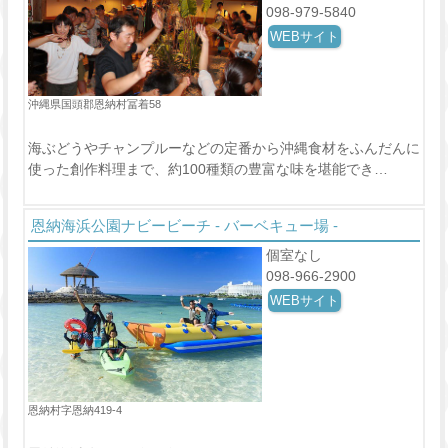
098-979-5840
WEBサイト
沖縄県国頭郡恩納村冨着58
海ぶどうやチャンプルーなどの定番から沖縄食材をふんだんに
使った創作料理まで、約100種類の豊富な味を堪能でき…
恩納海浜公園ナビービーチ - バーベキュー場 -
個室なし
098-966-2900
WEBサイト
恩納村字恩納419-4