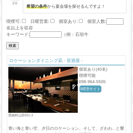
主任
希望の条件
から宴会場を探せるんですよ！
喫煙可:
日曜営業:
個室あり:
個室人数:
名以上を収容
キーワード:
（例：石垣牛
ロケーションダイニング凪 - 居酒屋 -
個室あり(40名)
喫煙可能
098-964-5505
WEBサイト
恩納村山田501-3
青い海と青い空、夕日のロケーション。そして、ざわわ...と響