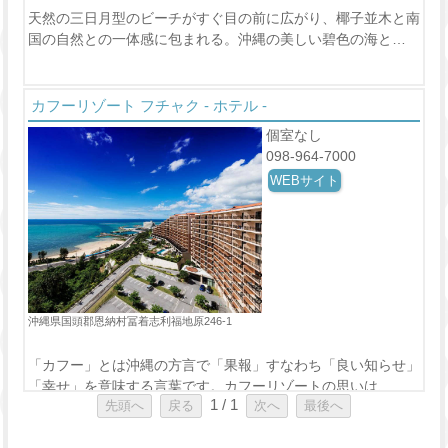
天然の三日月型のビーチがすぐ目の前に広がり、椰子並木と南
国の自然との一体感に包まれる。沖縄の美しい碧色の海と…
カフーリゾート フチャク - ホテル -
個室なし
098-964-7000
WEBサイト
沖縄県国頭郡恩納村冨着志利福地原246-1
「カフー」とは沖縄の方言で「果報」すなわち「良い知らせ」
「幸せ」を意味する言葉です。カフーリゾートの思いは、…
1 / 1